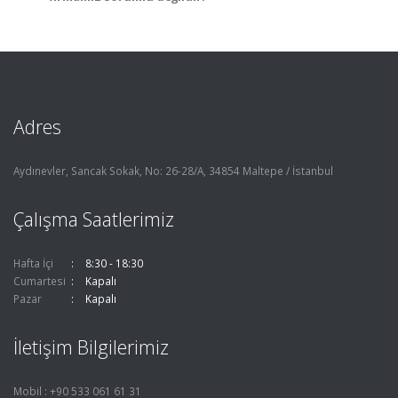
Adres
Aydınevler, Sancak Sokak, No: 26-28/A, 34854 Maltepe / İstanbul
Çalışma Saatlerimiz
Hafta İçi
8:30 - 18:30
Cumartesi
Kapalı
Pazar
Kapalı
İletişim Bilgilerimiz
Mobil : +90 533 061 61 31